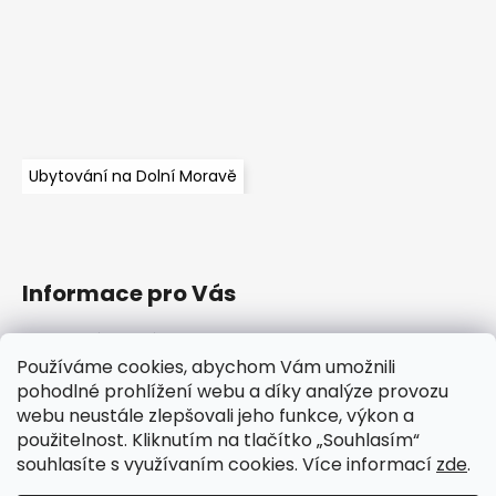
Ubytování na Dolní Moravě
Informace pro Vás
Obchodní podmínky
Podmínky ochrany osobních údajů
Používáme cookies, abychom Vám umožnili
pohodlné prohlížení webu a díky analýze provozu
Informace o souborech cookies
webu neustále zlepšovali jeho funkce, výkon a
Napište nám
použitelnost. Kliknutím na tlačítko „Souhlasím“
O nás
souhlasíte s využívaním cookies. Více informací
zde
.
Kontakty