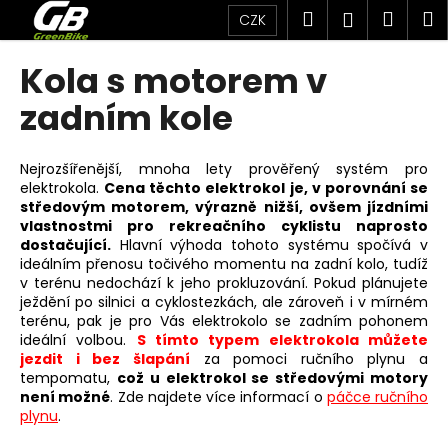
K
Přejít
Hledat
Náku
M
Přihlášen
CZK
na
o
obsah
Zpět
Zpět
košík
š
Kola s motorem v
í
C
zadním kole
k
o
p
Nejrozšířenější, mnoha lety prověřený systém pro
o
elektrokola.
Cena těchto elektrokol je, v porovnání se
středovým motorem, výrazně nižší, ovšem jízdními
t
vlastnostmi pro rekreačního cyklistu naprosto
ř
dostačující.
Hlavní výhoda tohoto systému spočívá v
e
ideálním přenosu točivého momentu na zadní kolo, tudíž
v terénu nedochází k jeho prokluzování. Pokud plánujete
b
ježdění po silnici a cyklostezkách, ale zároveň i v mírném
u
terénu, pak je pro Vás elektrokolo se zadním pohonem
j
ideální volbou.
S tímto typem elektrokola můžete
jezdit i bez šlapání
za pomoci ručního plynu a
e
tempomatu,
což u elektrokol se středovými motory
t
není možné
. Zde najdete více informací o
páčce ručního
e
plynu
.
n