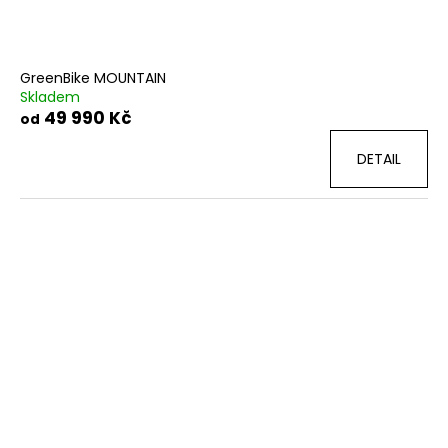
č
k
u
j
t
e
ů
GreenBike MOUNTAIN
m
Skladem
e
49 990 Kč
od
DETAIL