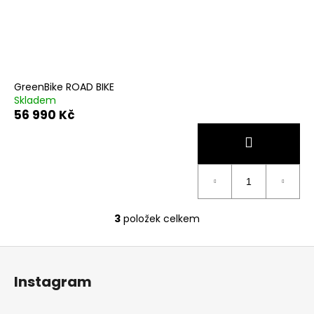
GreenBike ROAD BIKE
Skladem
56 990 Kč
3
položek celkem
O
v
Z
l
á
á
Instagram
d
p
a
a