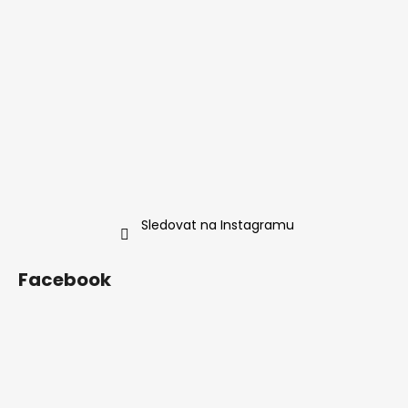
ý
p
i
s
u
Sledovat na Instagramu
Facebook