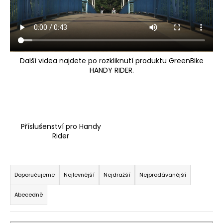
a
j
í
t
Další videa najdete po rozkliknutí produktu
GreenBike
?
HANDY RIDER
.
HLEDAT
Příslušenství pro Handy
Rider
D
Ř
o
a
Doporučujeme
Nejlevnější
Nejdražší
Nejprodávanější
p
z
o
Abecedně
e
r
u
n