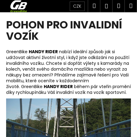
K
Přejít
Hledat
Náku
M
Přihlášen
CZK
na
o
obsah
Zpět
Zpět
košík
š
POHON PRO INVALIDNÍ
í
C
VOZÍK
k
o
p
GreenBike
HANDY RIDER
nabízí ideální způsob jak si
o
udržovat aktivní životní styl, i když jste odkázáni na použití
invalidního vozíku. Chcete si dopřát výlety s kamarády na
t
kolech, venčit svého domácího mazlíčka nebo vyrazit za
ř
nákupy bez omezení? Přinášíme zajímavé řešení pro Vaši
e
mobilitu, které oceníte v každodenním
životě. GreenBike
HANDY RIDER
během pár vteřin promění
b
díky rychloupínáku Váš invalidní vozík na vozík sportovní.
u
j
e
t
e
n