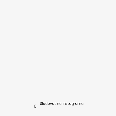
t
í
Sledovat na Instagramu