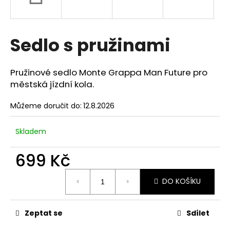
a
j
í
Sedlo s pružinami
t
?
Pružinové sedlo Monte Grappa Man Future pro
městská jízdní kola.
Můžeme doručit do:
12.8.2026
HLEDAT
Skladem
699 Kč
D
Měrná
o
DO KOŠÍKU
cena:
p
o
r
Zeptat se
Sdílet
u