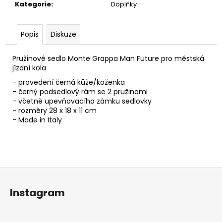
č
Kategorie
:
Doplňky
u
j
e
Popis
Diskuze
m
e
Pružinové sedlo Monte Grappa Man Future pro městská
jízdní kola
- provedení černá kůže/koženka
- černý podsedlový rám se 2 pružinami
- včetně upevňovacího zámku sedlovky
- rozměry 28 x 18 x 11 cm
- Made in Italy
Z
á
Instagram
p
a