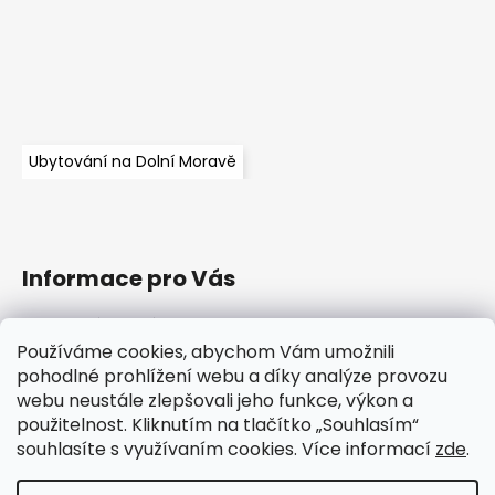
Ubytování na Dolní Moravě
Informace pro Vás
Obchodní podmínky
Podmínky ochrany osobních údajů
Používáme cookies, abychom Vám umožnili
pohodlné prohlížení webu a díky analýze provozu
Informace o souborech cookies
webu neustále zlepšovali jeho funkce, výkon a
Napište nám
použitelnost. Kliknutím na tlačítko „Souhlasím“
O nás
souhlasíte s využívaním cookies. Více informací
zde
.
Kontakty
GreenBike - elektrokola s: