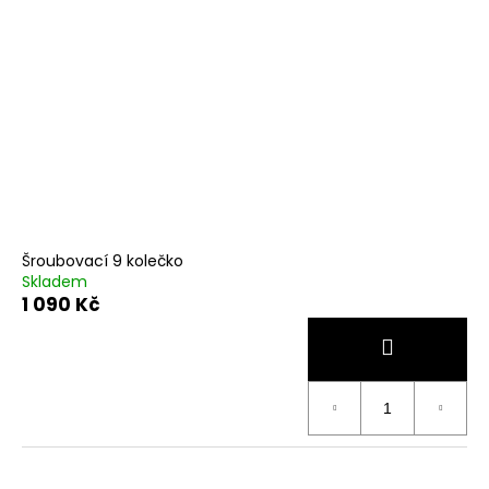
č
u
j
e
m
e
Šroubovací 9 kolečko
Skladem
1 090 Kč