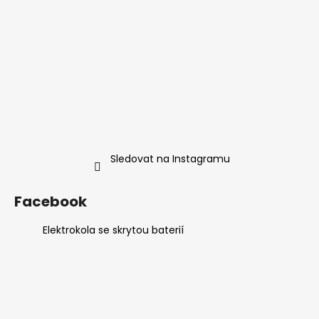
p
i
s
u
Sledovat na Instagramu
Facebook
Elektrokola se skrytou baterií