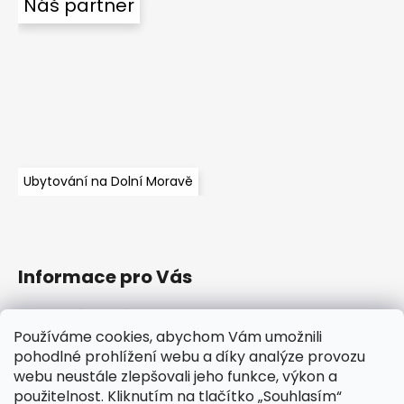
Náš partner
Ubytování na Dolní Moravě
Informace pro Vás
Obchodní podmínky
Podmínky ochrany osobních údajů
Používáme cookies, abychom Vám umožnili
pohodlné prohlížení webu a díky analýze provozu
Informace o souborech cookies
webu neustále zlepšovali jeho funkce, výkon a
Napište nám
použitelnost. Kliknutím na tlačítko „Souhlasím“
O nás