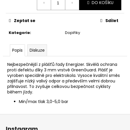
č
DO KOŠÍKU
cena:
u
j
e
Zeptat se
Sdílet
m
e
Kategorie
:
Doplňky
Popis
Diskuze
Nejbezpečnější z plášťů řady Energizer. Skvělá ochrana
proti defektu díky 3 mm vrstvě GreenGuard. Plášť je
vyroben speciálně pro elektrokola. Vysoce kvalitní směs
zajišťuje nízký valivý odpor a především velmi dobrou
přilnavost. To zvyšuje celkovou bezpečnost cyklisty
během jízdy.
Min/max tlak 3,0-5,0 bar
Z
á
Instagram