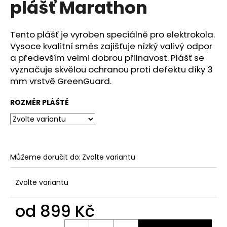
plášť Marathon
a
j
Tento plášť je vyroben speciálně pro elektrokola.
í
Vysoce kvalitní směs zajišťuje nízký valivý odpor
t
a především velmi dobrou přilnavost. Plášť se
?
vyznačuje skvělou ochranou proti defektu díky 3
mm vrstvě GreenGuard.
ROZMĚR PLÁŠTĚ
HLEDAT
Můžeme doručit do:
Zvolte variantu
D
o
p
Zvolte variantu
o
r
od
899 Kč
u
Měrná