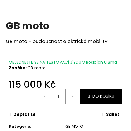
a
j
í
GB moto
t
?
GB moto - budoucnost elektrické mobility.
OBJEDNEJTE SE NA TESTOVACÍ JÍZDU v Rosicích u Brna
Značka:
GB moto
HLEDAT
115 000 Kč
Měrná
D
DO KOŠÍKU
cena:
o
p
o
Zeptat se
Sdílet
r
u
Kategorie
:
GB MOTO