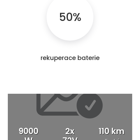
50%
rekuperace baterie
9000
2x
110 km