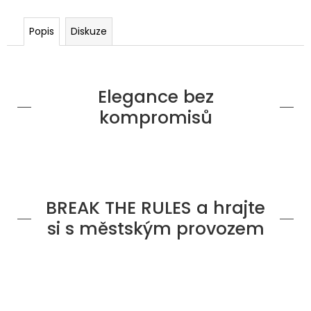
č
u
j
Popis
Diskuze
e
m
e
Elegance bez
kompromisů
BREAK THE RULES a hrajte
si s městským provozem