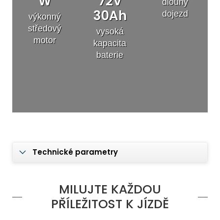
W
72V
dlouhý
30Ah
dojezd
výkonný
středový
vysoká
motor
kapacita
baterie
Technické parametry
MILUJTE KAŽDOU
PŘÍLEŽITOST K JÍZDĚ